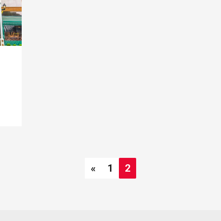
«
1
2