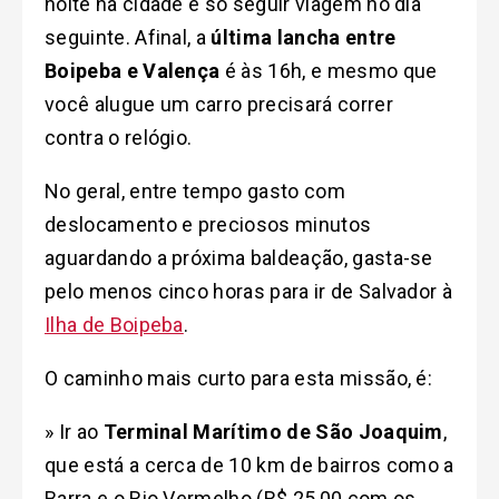
noite na cidade e só seguir viagem no dia
seguinte. Afinal, a
última lancha entre
Boipeba e Valença
é às 16h, e mesmo que
você alugue um carro precisará correr
contra o relógio.
No geral, entre tempo gasto com
deslocamento e preciosos minutos
aguardando a próxima baldeação, gasta-se
pelo menos cinco horas para ir de Salvador à
Ilha de Boipeba
.
O caminho mais curto para esta missão, é:
» Ir ao
Terminal Marítimo de São Joaquim
,
que está a cerca de 10 km de bairros como a
Barra e o Rio Vermelho (R$ 25,00 com os