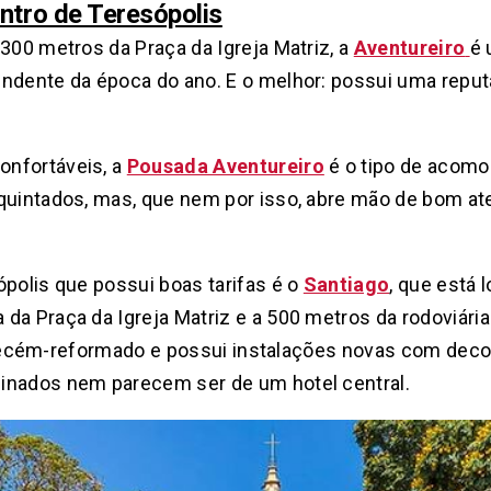
ntro de Teresópolis
 300 metros da Praça da Igreja Matriz, a
Aventureiro
é 
ndente da época do ano. E o melhor: possui uma reputa
onfortáveis, a
Pousada Aventureiro
é o tipo de acomo
equintados, mas, que nem por isso, abre mão de bom at
ópolis que possui boas tarifas é o
Santiago
, que está 
da Praça da Igreja Matriz e a 500 metros da rodoviári
foi recém-reformado e possui instalações novas com de
inados nem parecem ser de um hotel central.