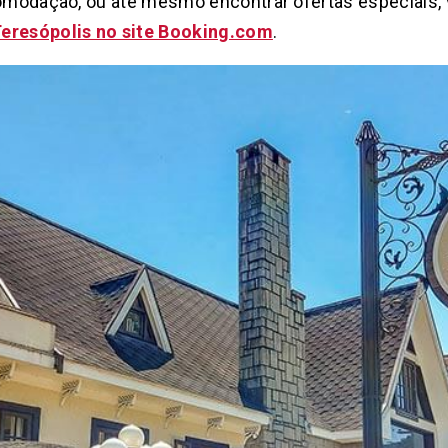
comodação, ou até mesmo encontrar ofertas especiais, v
resópolis no site Booking.com
.