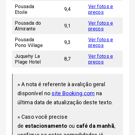
Pousada
Ver fotos e
9,4
Etoile
preços
Pousada do
Ver fotos e
9,1
Almirante
preços
Pousada
Ver fotos e
9,3
Pono Village
preços
Juquehy La
Ver fotos e
8,7
Plage Hotel
preços
» A nota é referente à avalição geral
disponível no
site Booking.com
na
última data de atualização deste texto.
» Caso você precise
de
estacionamento
ou
café da manhã
,
verifique se estas comodidades já