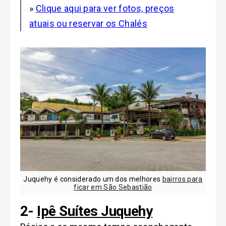
»
Clique aqui para ver fotos, preços
atuais ou reservar os Chalés
Juquehy é considerado um dos melhores
bairros para
ficar em São Sebastião
2-
Ipê Suítes Juquehy