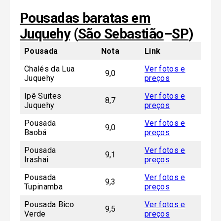
Pousadas baratas em
Juquehy
(
São Sebastião
–
SP
)
Pousada
Nota
Link
Chalés da Lua
Ver fotos e
9,0
Juquehy
preços
Ipê Suites
Ver fotos e
8,7
Juquehy
preços
Pousada
Ver fotos e
9,0
Baobá
preços
Pousada
Ver fotos e
9,1
Irashai
preços
Pousada
Ver fotos e
9,3
Tupinamba
preços
Pousada Bico
Ver fotos e
9,5
Verde
preços