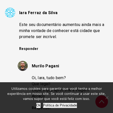
Iara Ferraz da Silva
Este seu documentário aumentou ainda mais a
minha vontade de conhecer está cidade que
promete ser incrível.
Responder
Murilo Pagani
Oi, Iara, tudo bem?
Que legal!
Utilizamos cookies para garantir que você tenha a melhor
Espero que aproveite a viagem.
experiência em nosso site. Se você continuar a usar este site,
Abraço
vamos supor que você está feliz com isso.
Ok
Política de Privacidade
Responder