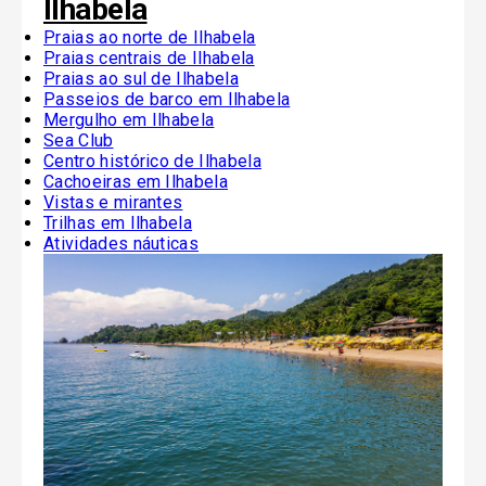
Ilhabela
Praias ao norte de Ilhabela
Praias centrais de Ilhabela
Praias ao sul de Ilhabela
Passeios de barco em Ilhabela
Mergulho em Ilhabela
Sea Club
Centro histórico de Ilhabela
Cachoeiras em Ilhabela
Vistas e mirantes
Trilhas em Ilhabela
Atividades náuticas