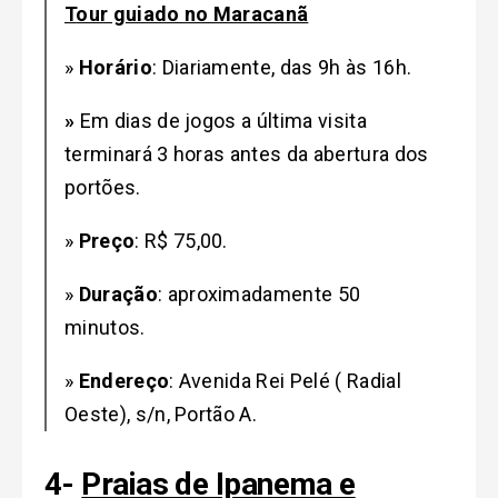
T
our g
uiado no Maracanã
»
Horário
:
Diariamente, das 9h às 16h.
»
Em dias de jogos a última visita
terminará 3 horas antes da abertura dos
portões
.
»
Preço
: R$ 75,00.
»
Duração
: aproximadamente 50
minutos
.
»
Endereço
:
Avenida Rei Pelé ( Radial
Oeste), s/n, Portão A
.
4-
Prai
as
de Ipanema e