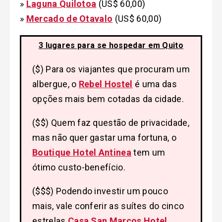
»
Laguna Quilotoa
(US$ 60,00)
»
Mercado de Otavalo
(US$ 60,00)
3 lugares para se hospedar em Quito
($) Para os viajantes que procuram um
albergue, o
Rebel Hostel
é uma das
opções mais bem cotadas da cidade.
($$) Quem faz questão de privacidade,
mas não quer gastar uma fortuna, o
Boutique Hotel Antinea
tem um
ótimo custo-benefício.
($$$) Podendo investir um pouco
mais, vale conferir as suítes do cinco
estrelas
Casa San Marcos Hotel