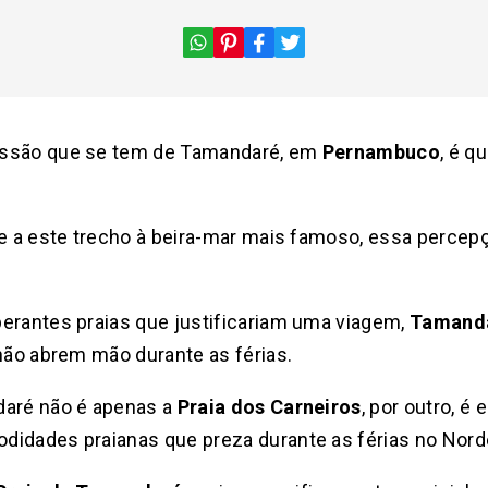
essão que se tem de Tamandaré, em
Pernambuco
, é q
te a este trecho à beira-mar mais famoso, essa percep
berantes praias que justificariam uma viagem,
Tamand
 não abrem mão durante as férias.
daré não é apenas a
Praia dos Carneiros
, por outro, é
didades praianas que preza durante as férias no Nord