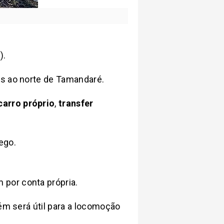
C
).
os ao norte de Tamandaré.
carro próprio
,
transfer
ego.
 por conta própria.
bém será útil para a locomoção