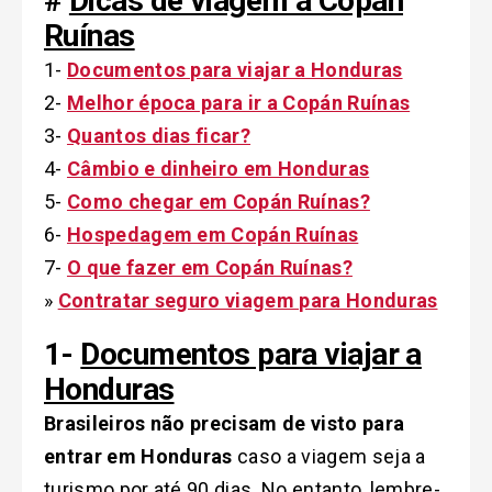
#
Dicas de viagem a Copán
Ruínas
1-
Documentos para viajar a Honduras
2-
Melhor época para ir a Copán Ruínas
3-
Quantos dias ficar?
4-
Câmbio e dinheiro em Honduras
5-
Como chegar em Copán Ruínas?
6-
Hospedagem em Copán Ruínas
7-
O que fazer em Copán Ruínas?
»
Contratar seguro viagem para Honduras
1-
Documentos para viajar a
Honduras
Brasileiros não precisam de visto para
entrar em Honduras
caso a viagem seja a
turismo por até 90 dias. No entanto, lembre-