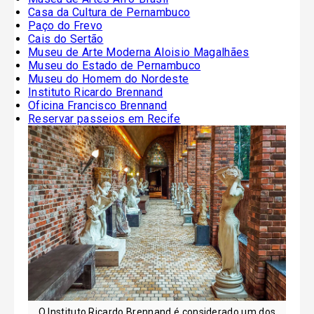
Casa da Cultura de Pernambuco
Paço do Frevo
Cais do Sertão
Museu de Arte Moderna Aloisio Magalhães
Museu do Estado de Pernambuco
Museu do Homem do Nordeste
Instituto Ricardo Brennand
Oficina Francisco Brennand
Reservar passeios em Recife
O Instituto Ricardo Brennand é considerado um dos