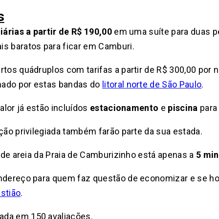
s
iárias a partir de R$ 190,00
em uma suíte para duas p
is baratos para ficar em Camburi.
tos quádruplos com tarifas a partir de R$ 300,00 por n
hado por estas bandas do
litoral norte de São Paulo
.
alor já estão incluídos
estacionamento
e
piscina
para
ação privilegiada também farão parte da sua estada.
a de areia da Praia de Camburizinho está apenas a
5 mi
endereço para quem faz questão de economizar e se h
stião
.
seada em 150 avaliações.