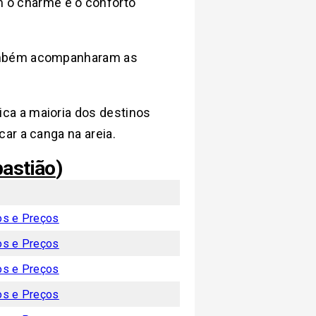
 o charme e o conforto
 também acompanharam as
ica a maioria dos destinos
ar a canga na areia.
astião
)
os e Preços
os e Preços
os e Preços
os e Preços