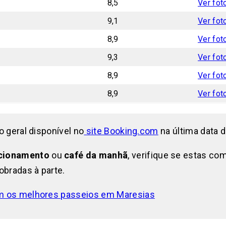
8,5
Ver fot
9,1
Ver fot
8,9
Ver fot
9,3
Ver fot
8,9
Ver fot
8,9
Ver fot
o geral disponível no
site Booking.com
na última data d
cionamento
ou
café da manhã
, verifique se estas co
cobradas à parte.
ém os melhores passeios em Maresias