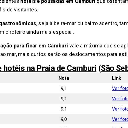
celentes
hotéis e pousadas em Camburi
que ostentam
is de visitantes.
 gastronômicas
, seja à beira-mar ou bairro adentro,
m o roteiro ainda mais especial.
zação para ficar em Camburi
vale a máxima que se apl
ao mar, mais curtos serão os deslocamentos para estic
 hotéis na Praia de Camburi
(
São Seb
Nota
Link
9,1
Ver fot
9,1
Ver fot
9,1
Ver fot
9,0
Ver fot