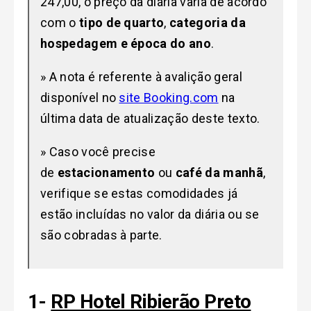
247,00, o preço da diária varia de acordo
com o
tipo de quarto
,
categoria da
hospedagem
e época do ano
.
» A nota é referente à avalição geral
disponível no
site Booking.com
na
última data de atualização deste texto.
» Caso você precise
de
estacionamento
ou
café da manhã
,
verifique se estas comodidades já
estão incluídas no valor da diária ou se
são cobradas à parte.
1-
RP Hotel Ribierão Preto