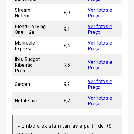
Stream
Ver fotos e
8,9
Hotéis
Preço
Blend Coliving
Ver fotos e
9,1
One – 2a
Preço
Monreale
Ver fotos e
8,4
Express
Preço
Ibis Budget
Ver fotos e
Ribeirão
7,5
Preço
Preto
Ver fotos e
Garden
9,2
Preço
Ver fotos e
Nobile Inn
8,7
Preço
» Embora existam tarifas a partir de R$