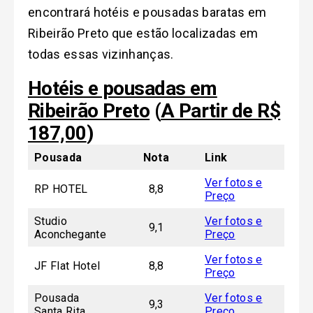
encontrará hotéis e pousadas baratas em
Ribeirão Preto que estão localizadas em
todas essas vizinhanças.
Hotéis e pousadas em
Ribeirão Preto
(
A Partir de R$
187,00
)
Pousada
Nota
Link
Ver fotos e
RP HOTEL
8,8
Preço
Studio
Ver fotos e
9,1
Aconchegante
Preço
Ver fotos e
JF Flat Hotel
8,8
Preço
Pousada
Ver fotos e
9,3
Santa Rita
Preço