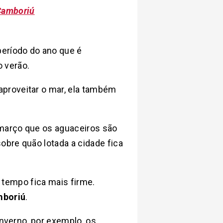
 Camboriú
período do ano que é
 o verão.
proveitar o mar, ela também
 março que os aguaceiros são
obre quão lotada a cidade fica
o tempo fica mais firme.
mboriú
.
inverno, por exemplo, os