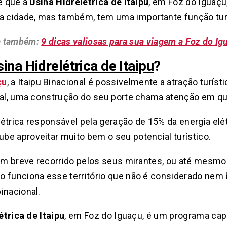
 é que a
Usina Hidrelétrica de Itaipu
, em Foz do Iguaçu
cidade, mas também, tem uma importante função turíst
a também:
9 dicas valiosas para sua viagem a Foz do Ig
ina Hidrelétrica de Itaipu
?
çu
, a Itaipu Binacional é possivelmente a atração turíst
inal, uma construção do seu porte chama atenção em qu
étrica responsável pela geração de 15% da energia elét
e aproveitar muito bem o seu potencial turístico.
um breve recorrido pelos seus mirantes, ou até mesmo se
 funciona esse território que não é considerado nem b
inacional.
étrica de Itaipu
, em Foz do Iguaçu, é um programa cap