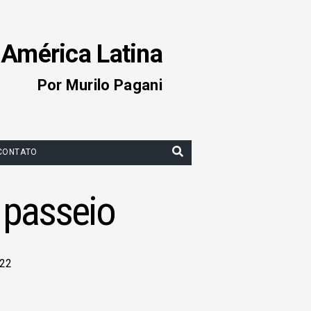
 América Latina
Por Murilo Pagani
CONTATO
o passeio
022