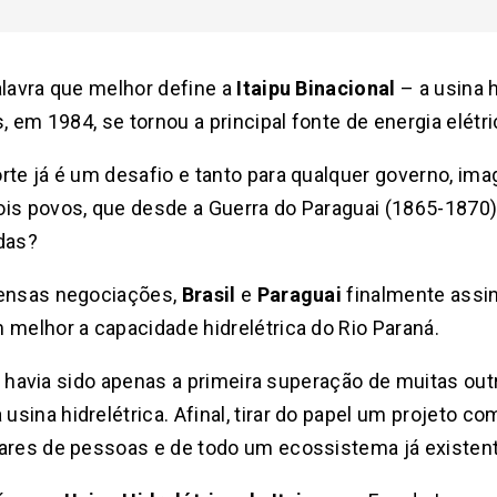
alavra que melhor define a
Itaipu Binacional
– a usina 
, em 1984, se tornou a principal fonte de energia elétri
rte já é um desafio e tanto para qualquer governo, ima
ois povos, que desde a Guerra do Paraguai (1865-1870)
das?
tensas negociações,
Brasil
e
Paraguai
finalmente assi
 melhor a capacidade hidrelétrica do Rio Paraná.
ial havia sido apenas a primeira superação de muitas o
sina hidrelétrica. Afinal, tirar do papel um projeto c
hares de pessoas e de todo um ecossistema já existent