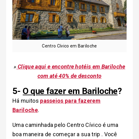
Centro Cívico em Bariloche
»
Clique aqui e encontre hotéis em Bariloche
com até 40% de desconto
5-
O que fazer em Bariloche
?
Há muitos
passeios para fazerem
Bariloche
.
Uma caminhada pelo Centro Cívico é uma
boa maneira de começar a sua trip . Você