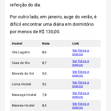
refeição do dia.
Por outro lado, em janeiro, auge do verão, é
difícil encontrar uma diária em dormitório
por menos de R$ 130,00.
Hostel
Nota
Link
Ver fotos e
Che Lagarto
8,6
preços
Ver fotos e
Casa do Rio
8,7
preços
Ver fotos e
Morada do Sol
9,0
preços
Ver fotos e
Livina Hostel
9,2
preços
Ver fotos e
Maracujá Hostel
7,8
preços
Ver fotos e
Maresia Hostel
8,5
preços