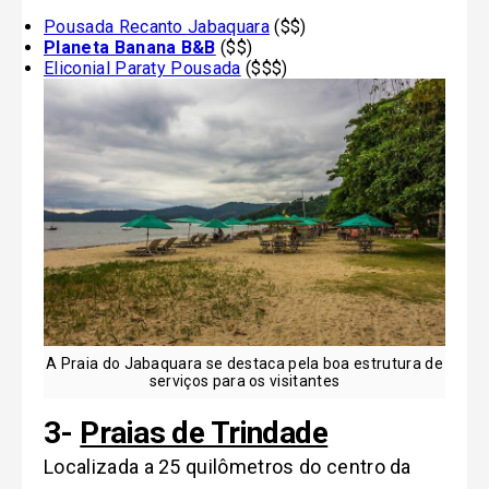
Pousada Recanto Jabaquara
($$)
Planeta Banana B&B
($$)
Eliconial Paraty Pousada
($$$)
A Praia do Jabaquara se destaca pela boa estrutura de
serviços para os visitantes
3-
Praias de Trindade
Localizada a 25 quilômetros do centro da