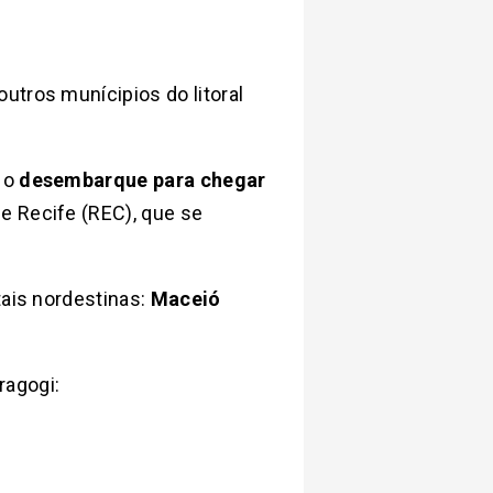
utros munícipios do litoral
, o
desembarque para chegar
e Recife (REC), que se
tais nordestinas:
Maceió
ragogi: