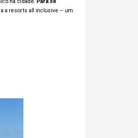
mico na cidade.
Para se
a resorts all inclusive – um