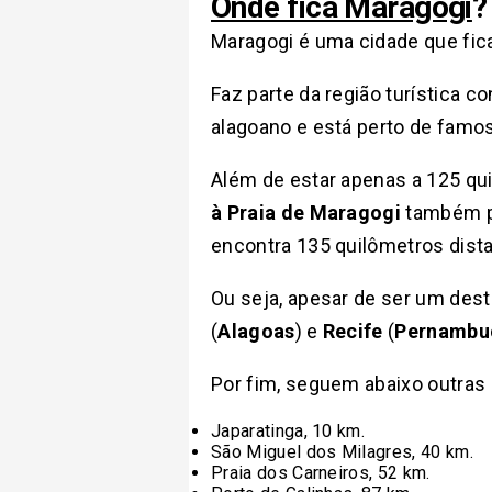
Onde fica Maragogi
?
Maragogi é uma cidade que fic
Faz parte da região turística 
alagoano e está perto de famo
Além de estar apenas a 125 qu
à Praia de Maragogi
também po
encontra 135 quilômetros dist
Ou seja, apesar de ser um dest
(
Alagoas
) e
Recife
(
Pernambu
Por fim, seguem abaixo outras
Japaratinga, 10 km.
São Miguel dos Milagres, 40 km.
Praia dos Carneiros, 52 km.