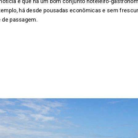
a notícia é que há um bom conjunto hoteleiro-gastronô
exemplo, há desde pousadas econômicas e sem frescura 
se de passagem.