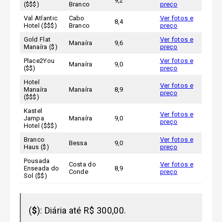
9,2
($$$)
Branco
preço
Val Atlantic
Cabo
Ver fotos e
8,4
Hotel ($$$)
Branco
preço
Gold Flat
Ver fotos e
Manaíra
9,6
Manaíra ($)
preço
Place2You
Ver fotos e
Manaíra
9,0
($$)
preço
Hotel
Ver fotos e
Manaíra
Manaíra
8,9
preço
($$$)
Kastel
Ver fotos e
Jampa
Manaíra
9,0
preço
Hotel ($$$)
Branco
Ver fotos e
Bessa
9,0
Haus ($)
preço
Pousada
Costa do
Ver fotos e
Enseada do
8,9
Conde
preço
Sol ($$)
(
$
): Diária até R$ 300,00.