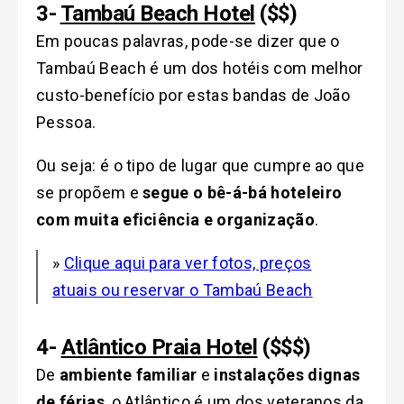
3-
Tambaú Beach Hotel
($$)
Em poucas palavras, pode-se dizer que o
Tambaú Beach é um dos hotéis com melhor
custo-benefício
por estas bandas de João
Pessoa.
Ou seja: é o tipo de lugar que cumpre ao que
se propõem e
segue o bê-á-bá hoteleiro
com muita eficiência e organização
.
»
Clique aqui para ver fotos, preços
atuais ou reservar o Tambaú Beach
4-
Atlântico Praia Hotel
($$$)
De
ambiente familiar
e
instalações dignas
de férias
, o Atlântico é um dos veteranos da