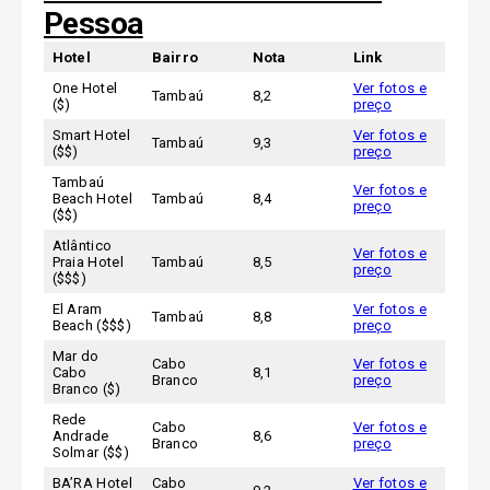
Pessoa
Hotel
Bairro
Nota
Link
One Hotel
Ver fotos e
Tambaú
8,2
($)
preço
Smart Hotel
Ver fotos e
Tambaú
9,3
($$)
preço
Tambaú
Ver fotos e
Beach Hotel
Tambaú
8,4
preço
($$)
Atlântico
Ver fotos e
Praia Hotel
Tambaú
8,5
preço
($$$)
El Aram
Ver fotos e
Tambaú
8,8
Beach ($$$)
preço
Mar do
Cabo
Ver fotos e
Cabo
8,1
Branco
preço
Branco ($)
Rede
Cabo
Ver fotos e
Andrade
8,6
Branco
preço
Solmar ($$)
BA’RA Hotel
Cabo
Ver fotos e