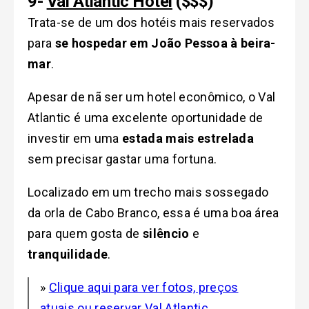
9-
Val Atlantic Hotel
($$$)
Trata-se de um dos hotéis mais reservados
para
se hospedar em João Pessoa à beira-
mar
.
Apesar de nã ser um hotel econômico, o Val
Atlantic é uma excelente oportunidade de
investir em uma
estada mais estrelada
sem precisar gastar uma fortuna.
Localizado em um trecho mais sossegado
da orla de Cabo Branco, essa é uma boa área
para quem gosta de
silêncio
e
tranquilidade
.
»
Clique aqui para ver fotos, preços
atuais ou reservar Val Atlantic