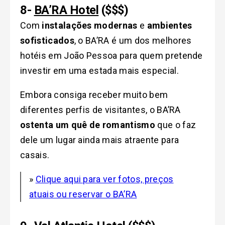
8-
BA’RA Hotel
($$$)
Com
instalações modernas
e
ambientes
sofisticados
, o BA’RA é um dos melhores
hotéis em João Pessoa para quem pretende
investir em uma estada mais especial.
Embora consiga receber muito bem
diferentes perfis de visitantes, o BA’RA
ostenta um quê de romantismo
que o faz
dele um lugar ainda mais atraente para
casais.
»
Clique aqui para ver fotos, preços
atuais ou reservar o BA’RA