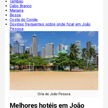
Tambaú
Cabo Branco
Manaíra
Bessa
Costa do Conde
Dúvidas frequentes sobre onde ficar em João
Pessoa
Orla de João Pessoa
Melhores hotéis em João