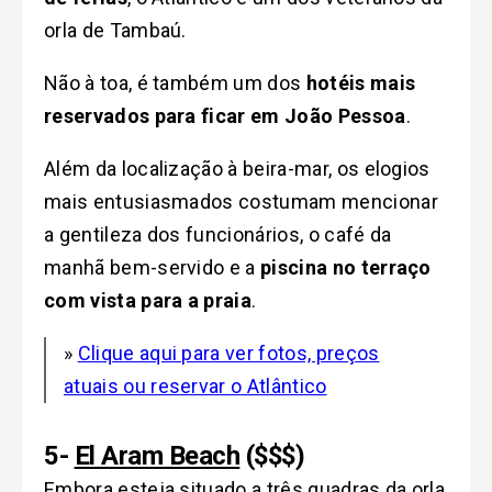
orla de Tambaú.
Não à toa, é também um dos
hotéis mais
reservados para ficar em João Pessoa
.
Além da localização à beira-mar, os elogios
mais entusiasmados costumam mencionar
a gentileza dos funcionários, o café da
manhã bem-servido e a
piscina no terraço
com vista para a praia
.
»
Clique aqui para ver fotos, preços
atuais ou reservar o Atlântico
5-
El Aram Beach
($$$)
Embora esteja situado a três quadras da orla