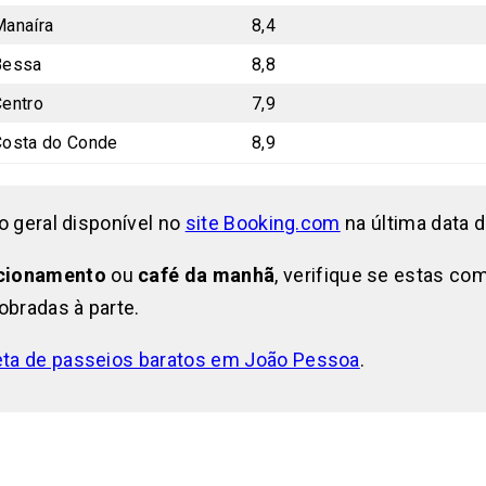
Manaíra
8,4
Bessa
8,8
entro
7,9
Costa do Conde
8,9
ão geral disponível no
site Booking.com
na última data d
cionamento
ou
café da manhã
, verifique se estas co
cobradas à parte.
eta de passeios baratos em João Pessoa
.