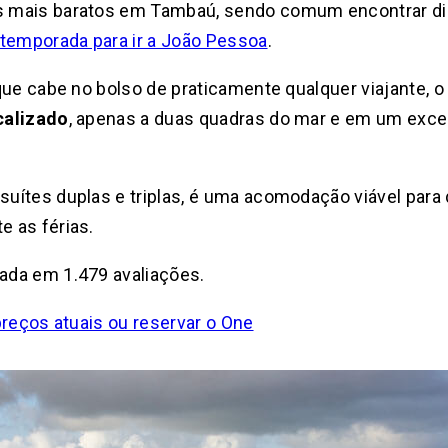
mais baratos em Tambaú, sendo comum encontrar diári
 temporada para ir a João Pessoa
.
que cabe no bolso de praticamente qualquer viajante,
calizado
, apenas a duas quadras do mar e em um excel
ítes duplas e triplas, é uma acomodação viável para d
 as férias.
seada em 1.479 avaliações.
 preços atuais ou reservar o One