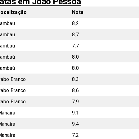
ratas em João Pessoa
Localização
Nota
Tambaú
8,2
Tambaú
8,7
Tambaú
7,7
Tambaú
8,0
Tambaú
8,0
Cabo Branco
8,3
Cabo Branco
8,6
Cabo Branco
7,9
Manaíra
9,1
Manaíra
9,4
Manaíra
7,2