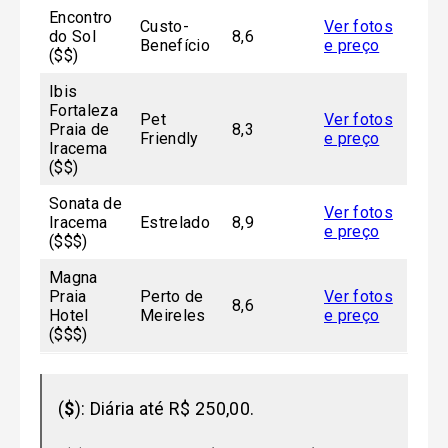
Encontro
Custo-
Ver fotos
do Sol
8,6
Benefício
e preço
($$)
Ibis
Fortaleza
Pet
Ver fotos
Praia de
8,3
Friendly
e preço
Iracema
($$)
Sonata de
Ver fotos
Iracema
Estrelado
8,9
e preço
($$$)
Magna
Praia
Perto de
Ver fotos
8,6
Hotel
Meireles
e preço
($$$)
(
$
): Diária até R$ 250,00.