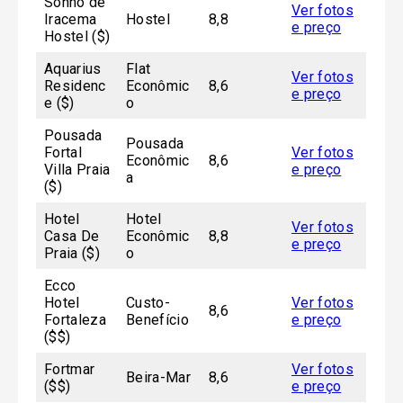
Sonho de
Ver fotos
Iracema
Hostel
8,8
e preço
Hostel ($)
Aquarius
Flat
Ver fotos
Residenc
Econômic
8,6
e preço
e ($)
o
Pousada
Pousada
Fortal
Ver fotos
Econômic
8,6
Villa Praia
e preço
a
($)
Hotel
Hotel
Ver fotos
Casa De
Econômic
8,8
e preço
Praia ($)
o
Ecco
Hotel
Custo-
Ver fotos
8,6
Fortaleza
Benefício
e preço
($$)
Fortmar
Ver fotos
Beira-Mar
8,6
($$)
e preço