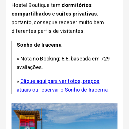
Hostel Boutique tem
dormitórios
compartilhados
e
suítes privativas
,
portanto, consegue receber muito bem
diferentes perfis de visitantes.
Sonho de Iracema
» Nota no Booking: 8,8, baseada em 729
avaliações.
»
Clique aqui para ver fotos, preços
atuais ou reservar o Sonho de Iracema