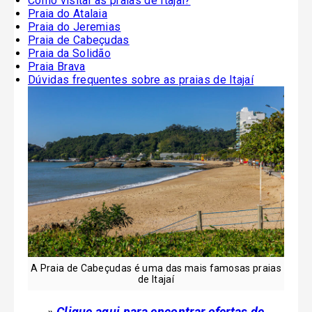
Como visitar as praias de Itajaí?
Praia do Atalaia
Praia do Jeremias
Praia de Cabeçudas
Praia da Solidão
Praia Brava
Dúvidas frequentes sobre as praias de Itajaí
A Praia de Cabeçudas é uma das mais famosas praias
de Itajaí
»
Clique aqui para encontrar ofertas de