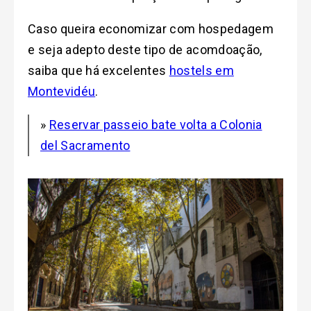
Caso queira economizar com hospedagem
e seja adepto deste tipo de acomdoação,
saiba que há excelentes
hostels em
Montevidéu
.
»
Reservar passeio bate volta a Colonia
del Sacramento