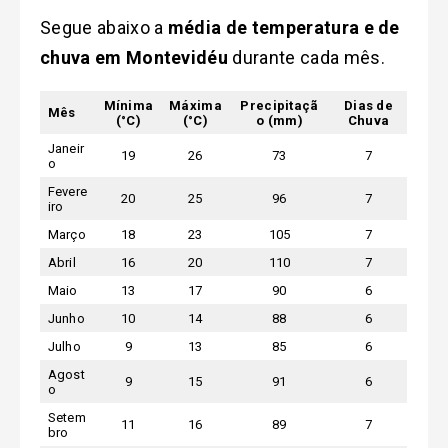
Segue abaixo a
média de temperatura e de
chuva em Montevidéu
durante cada mês.
Mínima
Máxima
Precipitaçã
Dias de
Mês
(°C)
(°C)
o (mm)
Chuva
Janeir
19
26
73
7
o
Fevere
20
25
96
7
iro
Março
18
23
105
7
Abril
16
20
110
7
Maio
13
17
90
6
Junho
10
14
88
6
Julho
9
13
85
6
Agost
9
15
91
6
o
Setem
11
16
89
7
bro