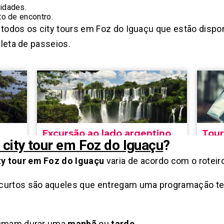
vidades.
to de encontro.
todos os city tours em Foz do Iguaçu que estão disponí
pleta de passeios.
city tour em Foz do Iguaçu
?
y tour em Foz do Iguaçu
varia de acordo com o roteir
curtos são aqueles que entregam uma programação tem
stumam durar uma
manhã
ou
tarde
.