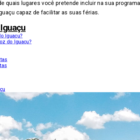
 quais lugares você pretende incluir na sua programa
guaçu capaz de facilitar as suas férias.
 Iguaçu
do Iguaçu?
Foz do Iguaçu?
atas
atas
açu