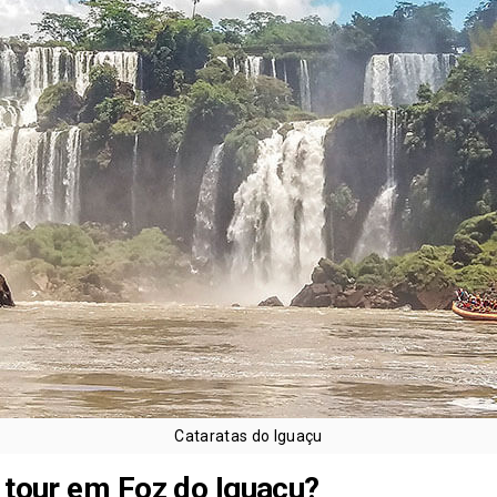
Cataratas do Iguaçu
y tour em Foz do Iguaçu
?