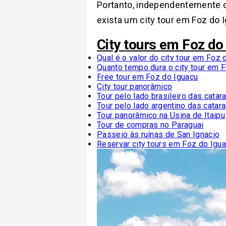
Portanto, independentemente de
exista um city tour em Foz do I
City tours em Foz do
Qual é o valor do city tour em Foz 
Quanto tempo dura o city tour em 
Free tour em Foz do Iguaçu
City tour panorâmico
Tour pelo lado brasileiro das catar
Tour pelo lado argentino das catar
Tour panorâmico na Usina de Itaipu
Tour de compras no Paraguai
Passeio às ruínas de San Ignacio
Reservar city tours em Foz do Igu