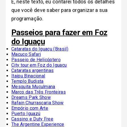
E, neste texto, eu contarei todos os detalhes
que você deve saber para organizar a sua
programação.
Passeios para fazer em Foz
do Iguaçu
Cataratas do Iguaçu (Brasil)
Macuco Safari
Passeio de Helicóptero
City tour em Foz do Iguaçu
Cataratas argentinas
Itaipu Binacional
Templo Budista
Mesquita Muçulmana
Marco das Três Fronteiras
Dreams Park Show
Rafain Churrascaria Show
Empório com Arte
Puerto Iguazú
Cassino e Duty Free
The Argentine Experience