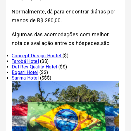
Normalmente, dá para encontrar diárias por
menos de R$ 280,00.
Algumas das acomodações com melhor
nota de avaliação entre os hóspedes,são:
Concept Design Hostel
($)
Tarobá Hotel
($$)
Del Rey Quality Hotel
($$)
Bogari Hotel
($$)
Sanma Hotel
($$$)