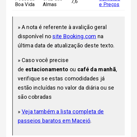
7,6
Boa Vida
Almas
e Preços
» A nota é referente à avalição geral
disponível no
site Booking.com
na
última data de atualização deste texto.
» Caso você precise
de
estacionamento
ou
café da manhã
,
verifique se estas comodidades já
estão incluídas no valor da diária ou se
são cobradas
»
Veja também a lista completa de
passeios baratos em Maceió
.