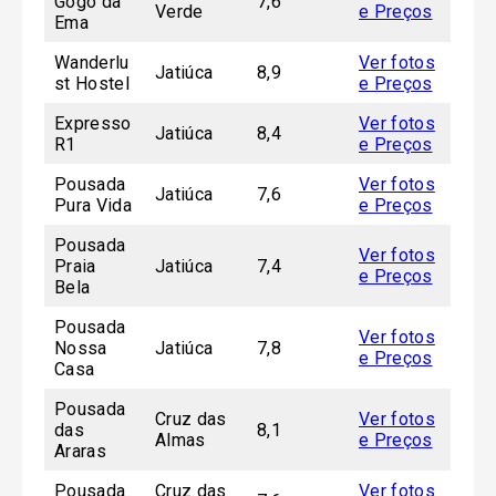
Gogó da
7,6
Verde
e Preços
Ema
Wanderlu
Ver fotos
Jatiúca
8,9
st Hostel
e Preços
Expresso
Ver fotos
Jatiúca
8,4
R1
e Preços
Pousada
Ver fotos
Jatiúca
7,6
Pura Vida
e Preços
Pousada
Ver fotos
Praia
Jatiúca
7,4
e Preços
Bela
Pousada
Ver fotos
Nossa
Jatiúca
7,8
e Preços
Casa
Pousada
Cruz das
Ver fotos
das
8,1
Almas
e Preços
Araras
Pousada
Cruz das
Ver fotos