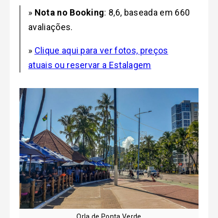
»
Nota no Booking
: 8,6, baseada em 660
avaliações.
»
Clique aqui para ver fotos, preços
atuais ou reservar a Estalagem
Orla de Ponta Verde