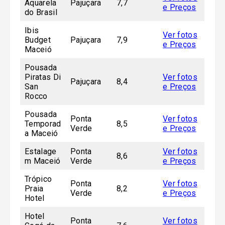
Aquarela
Pajuçara
7,7
e Preços
do Brasil
Ibis
Ver fotos
Budget
Pajuçara
7,9
e Preços
Maceió
Pousada
Piratas Di
Ver fotos
Pajuçara
8,4
San
e Preços
Rocco
Pousada
Ponta
Ver fotos
Temporad
8,5
Verde
e Preços
a Maceió
Estalage
Ponta
Ver fotos
8,6
m Maceió
Verde
e Preços
Trópico
Ponta
Ver fotos
Praia
8,2
Verde
e Preços
Hotel
Hotel
Ponta
Ver fotos