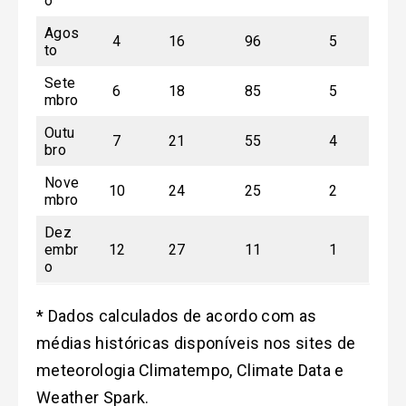
o
Agos
4
16
96
5
to
Sete
6
18
85
5
mbro
Outu
7
21
55
4
bro
Nove
10
24
25
2
mbro
Dez
embr
12
27
11
1
o
* Dados calculados de acordo com as
médias históricas disponíveis nos sites de
meteorologia Climatempo, Climate Data e
Weather Spark.