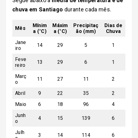
Segue abaixo a
média de temperatura e de
chuva em Santiago
durante cada mês.
Mínim
Máxim
Precipitaç
Dias de
Mês
a (°C)
a (°C)
ão (mm)
Chuva
Jane
14
29
5
1
iro
Feve
13
29
6
1
reiro
Març
11
27
11
2
o
Abril
9
22
35
2
Maio
6
18
96
4
Junh
4
15
139
6
o
Julh
3
14
114
6