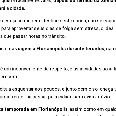
uista facilmente. Aliás,
depois do feriado da Sema
rá a cidade.
so deseja conhecer o destino nesta época, não se esq
, para aproveitar seus dias de folga sem stress, o ide
a que passar horas no trânsito.
que uma
viagem a Florianópolis durante feriados
, não
é um inconveniente de respeito, e as atividades ao ar l
merecem.
olta a esquentar aos poucos, e junto com o sol chega 
ma frente fria passar pela cidade sem aviso prévio.
ta temporada em Florianópolis
, assim como em qualqu