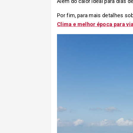
Além do calor ideal para dias d
Por fim, para mais detalhes so
Clima e melhor época para via