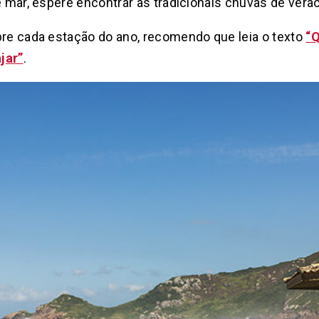
e mar, espere encontrar as tradicionais chuvas de verão
bre cada estação do ano, recomendo que leia o texto
“Q
jar”
.