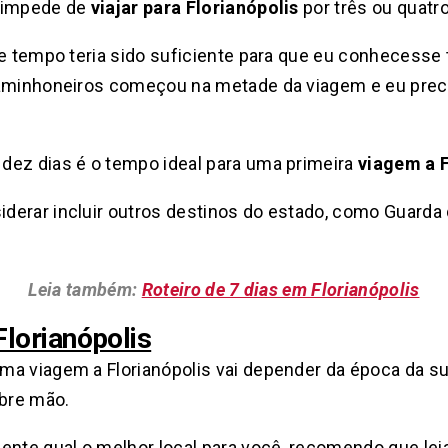
e impede de
viajar para Florianópolis
por três ou quatro
se tempo teria sido suficiente para que eu conhecesse
caminhoneiros começou na metade da viagem e eu prec
dez dias é o tempo ideal para uma primeira
viagem a F
derar incluir outros destinos do estado, como Guarda
Leia também:
Roteiro de 7 dias em Florianópolis
orianópolis
a viagem a Florianópolis vai depender da época da sua
bre mão.
ente qual o melhor local para você, recomendo que lei