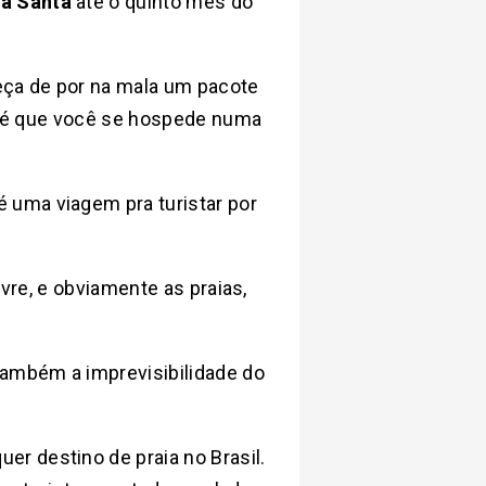
na Santa
até o quinto mês do
ueça de por na mala um pacote
al é que você se hospede numa
 é uma viagem pra turistar por
ivre, e obviamente as praias,
também a imprevisibilidade do
er destino de praia no Brasil.