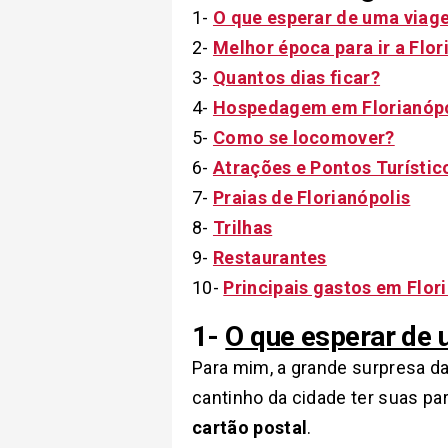
1-
O que esperar de uma viage
2-
Melhor época para ir a Flor
3-
Quantos dias ficar?
4-
Hospedagem em Florianópo
5-
Como se locomover?
6-
Atrações e Pontos Turístic
7-
Praias de Florianópolis
8-
Trilhas
9-
Restaurantes
10-
Principais gastos em Flor
1-
O que esperar de 
Para mim, a grande surpresa da
cantinho da cidade ter suas p
cartão postal
.