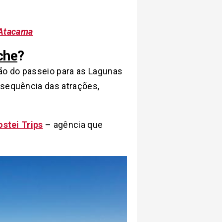
 Atacama
che
?
são do passeio para as Lagunas
 sequência das atrações,
ostei Trips
– agência que