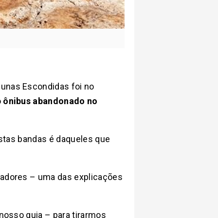
gunas Escondidas foi no
o
ônibus abandonado no
 estas bandas é daqueles que
eradores – uma das explicações
 nosso guia – para tirarmos