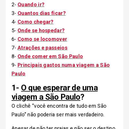
2-
Quando ir?
3-
Quantos dias ficar?
4-
Como chegar?
5-
Onde se hospedar?
6-
Como se locomover
7-
Atrações e passeios
8-
Onde comer em São Paulo
9-
Principais gastos numa viagem a São
Paulo
1-
O que esperar de uma
viagem a São Paulo
?
O clichê “você encontra de tudo em São
Paulo” não poderia ser mais verdadeiro.
Apesar de não ter praias e não ser o destino