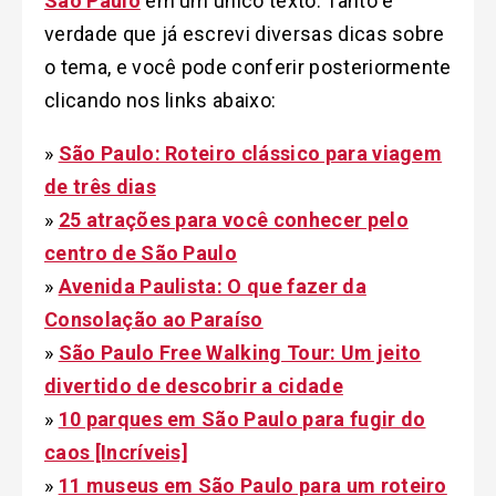
São Paulo
em um único texto. Tanto é
verdade que já escrevi diversas dicas sobre
o tema, e você pode conferir posteriormente
clicando nos links abaixo:
»
São Paulo: Roteiro clássico para viagem
de três dias
»
25 atrações para você conhecer pelo
centro de São Paulo
»
Avenida Paulista: O que fazer da
Consolação ao Paraíso
»
São Paulo Free Walking Tour: Um jeito
divertido de descobrir a cidade
»
10 parques em São Paulo para fugir do
caos [Incríveis]
»
11 museus em São Paulo para um roteiro